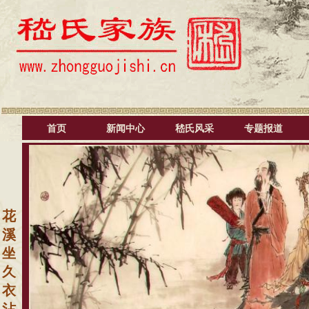
首页
新闻中心
嵇氏风采
专题报道
花
溪
坐
久
衣