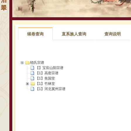
沾
翠
续卷查询
直系族人查询
查询说明
嵇氏宗谱
【】宝应山阳宗谱
【1】高密宗谱
【1】焦国堂
【1】竹林堂
【1】河北冀州宗谱