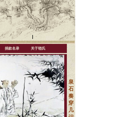
捐款名录
关于嵇氏
泉
石
奏
穿
几