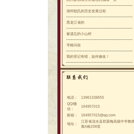
公告：中华嵇氏竹林堂一年工作点滴
公告：热烈祝贺中华嵇氏竹林堂理事
湖州嵇氏的历史发展过程
会苏南分会成立
公告：涟水嵇氏家族活动--通知公告
黑龙江省的
被遗忘的小山村
寻根问祖
我的登记有错，如何修改！
电话：
13961338655
QQ/微
164957015
信：
邮箱：
164957015@qq.com
江苏省涟水县郑梁梅高级中学教
地址：
寓A栋208室