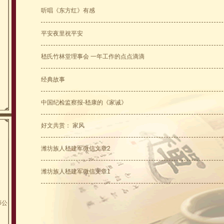
听唱《东方红》有感
平安夜里祝平安
嵇氏竹林堂理事会 一年工作的点点滴滴
经典故事
中国纪检监察报-嵇康的《家诫》
好文共赏： 家风
潍坊族人嵇建军微信文章2
潍坊族人嵇建军微信文章1
师公