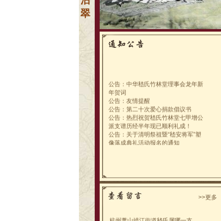
沾
翠
公告：中华嵇氏竹林堂理事会龙年新
年贺词
公告：友情提醒
公告：第二十次爱心捐款倡议书
公告：热烈祝贺嵇氏竹林堂七甲增公
派支谱历经半年现已顺利礼成！
公告：关于清明祭祖暨“嵇安将军”塑
像落成典礼活动报名的通知
公告：嵇氏建湖南门祭祖公告
公告：嵇氏竹林堂第三年度工作点滴
（2018年度）
公告：嵇氏竹林堂理事会关于《父母
专业课》授课公告
公告：关于变更活动日期的紧急通知
公告：关于志愿报名参加安公塑像落
>>更多
成典礼暨首届嵇安将军文化节的通知
公告：祭祖公告
公告：家族续谱、联谱会议
杭州萧山靖江街道嵇氏属哪一支