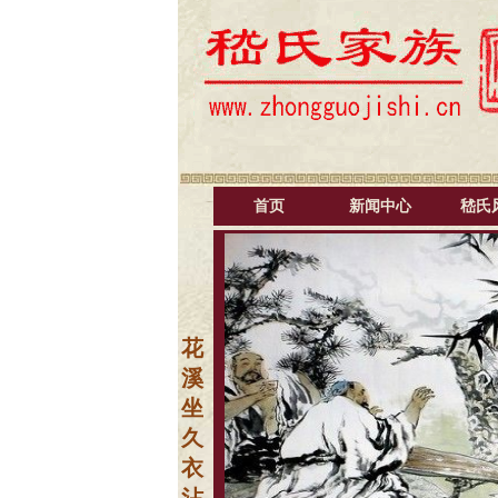
首页
新闻中心
嵇氏
花
溪
坐
久
衣