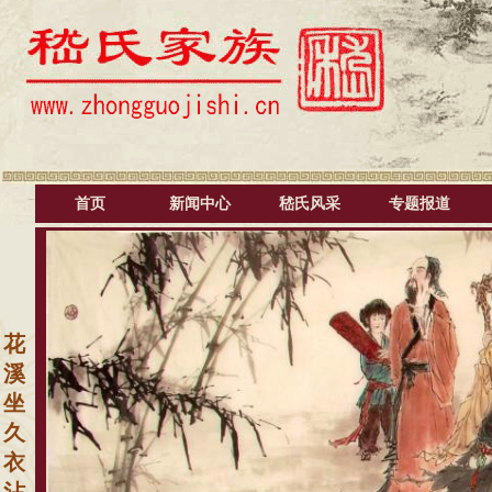
首页
新闻中心
嵇氏风采
专题报道
花
溪
坐
久
衣