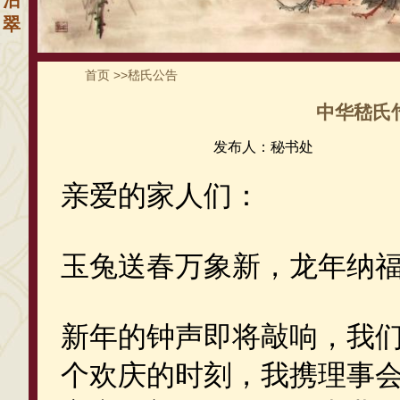
沾
翠
首页
>>
嵇氏公告
中华嵇氏
发布人：秘书处
亲爱的家人们：
玉兔送春万象新，龙年纳
新年的钟声即将敲响，我
个欢庆的时刻，我携理事