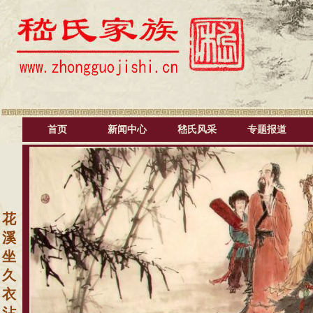
首页
新闻中心
嵇氏风采
专题报道
花
溪
坐
久
衣