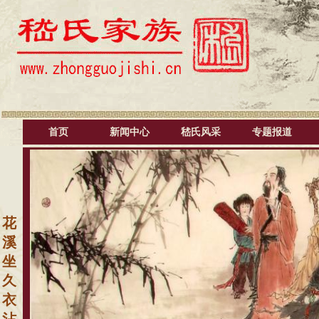
首页
新闻中心
嵇氏风采
专题报道
花
溪
坐
久
衣