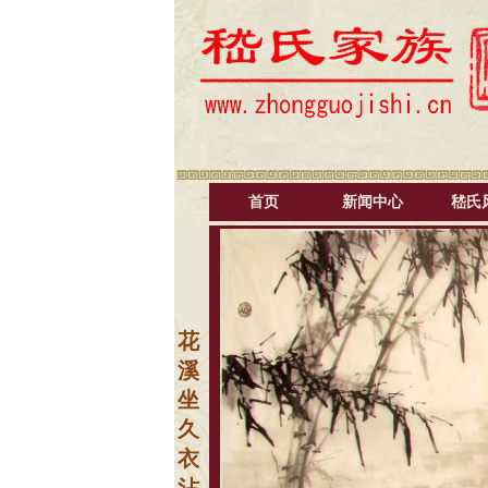
首页
新闻中心
嵇氏
花
溪
坐
久
衣