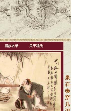
捐款名录
关于嵇氏
泉
石
奏
穿
几