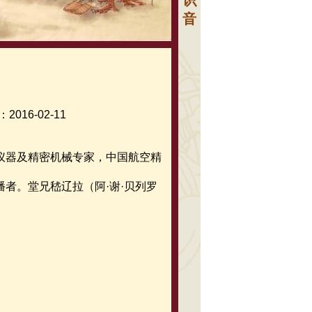
识
音
016-02-11
仪器及精密机械专家，中国航空精
者。堂兄嵇辽拉（阿·谢·贝列罗