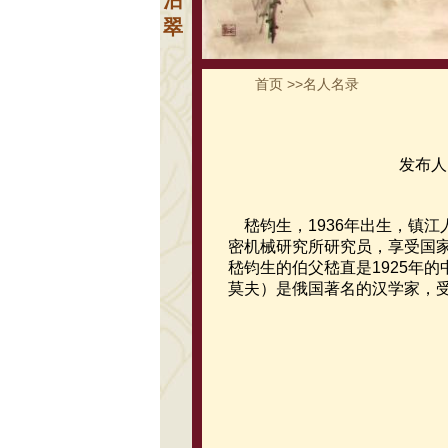
沾
翠
首页
>>
名人名录
发布人
嵇钧生，1936年出生，镇
密机械研究所研究员，享受国
嵇钧生的伯父嵇直是1925年
莫夫）是俄国著名的汉学家，