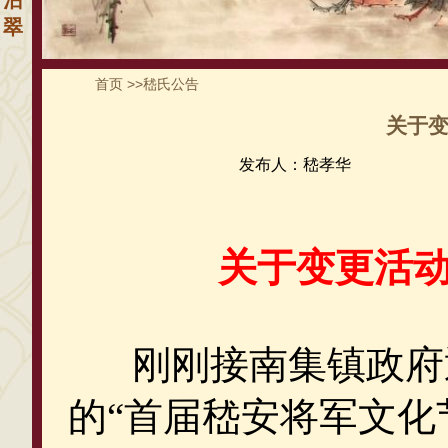
沾
翠
首页
>>
嵇氏公告
关于
发布人：嵇孝华
关于变更活
刚刚接南集镇政府
的“首届嵇安将军文