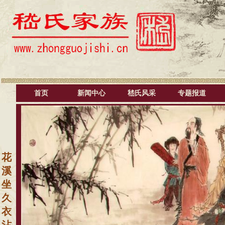
首页
新闻中心
嵇氏风采
专题报道
花
溪
坐
久
衣